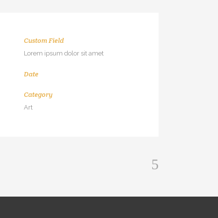
Custom Field
Lorem ipsum dolor sit amet
Date
Category
Art