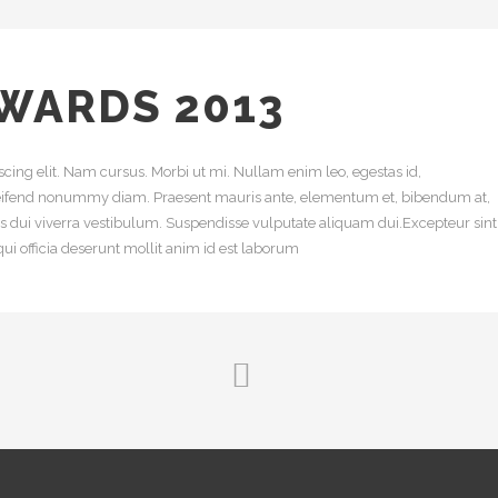
AWARDS 2013
cing elit. Nam cursus. Morbi ut mi. Nullam enim leo, egestas id,
leifend nonummy diam. Praesent mauris ante, elementum et, bibendum at,
uis dui viverra vestibulum. Suspendisse vulputate aliquam dui.Excepteur sint
ui officia deserunt mollit anim id est laborum