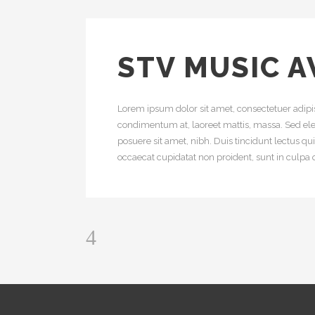
STV MUSIC 
Lorem ipsum dolor sit amet, consectetuer adipis
condimentum at, laoreet mattis, massa. Sed e
posuere sit amet, nibh. Duis tincidunt lectus q
occaecat cupidatat non proident, sunt in culpa q