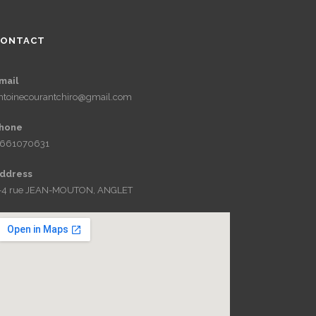
CONTACT
mail
ntoinecourantchiro@gmail.com
hone
661070631
ddress
-4 rue JEAN-MOUTON, ANGLET