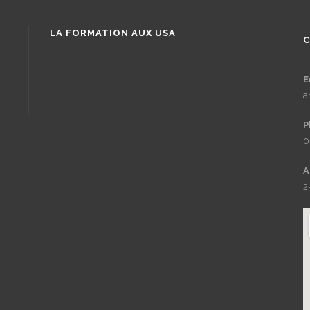
LA FORMATION AUX USA
E
a
P
0
A
2