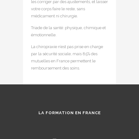
les corriger par des ajustements, et laisser
votre corps faire le reste, sans
médicament ni chirurgie.
Triade de la santé: physique, chimique et
émotionnelle.
La chiropraxie n’est pas prise en charge
par la sécurité sociale, mais 85% des
mutuelles en France permettent le
remboursement des soins.
LA FORMATION EN FRANCE