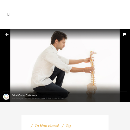
In
Non classé
By