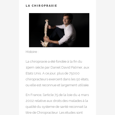
LA CHIROPRAXIE
Histoire :
La chiropraxie a été fondée à la fin du
19em siècle par Daniel David Palmer, aux
Etats Unis. A ce jour, plus de 75000
chiropracteurs exercent dans les 50 états,
ou elle est reconnue et largement utilisée.
En France, l’article 75 de la loie du 4 mars
2002 relative aux droits des malades à la
qualité du systeme de santé reconnait la
titre de Chiropracteur. Les études sont